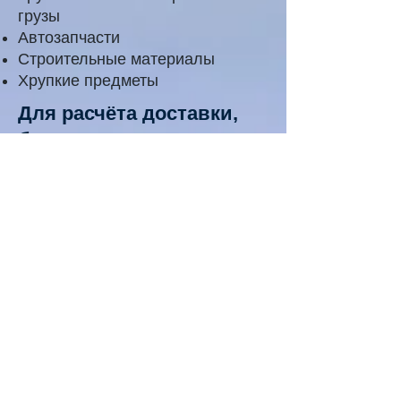
грузы
Автозапчасти
Строительные материалы
Хрупкие предметы
Для расчёта доставки,
будьте готовы
предоставить:
Packing list
(упаковочный лист)
Invoice
(инвойс)
MSDS
(паспорт безопасности )
Узнать стоимость
контейнерной доста
вки:
оставить заявку